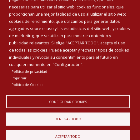
Teléfonos de interés
necesarias para utilizar el sitio web; cookies funcionales, que
proporcionan una mejor facilidad de uso al utilizar el sitio web;
INICIAR SESIÓN
cookies de rendimiento, que utilizamos para generar datos
MAPA WEB
agregados sobre el uso y las estadísticas del sitio web; y cookies
de marketing, que se utilizan para mostrar contenido y
publicidad relevantes. Si elige "ACEPTAR TODO", acepta el uso
de todas las cookies. Puede aceptar y rechazar tipos de cookies
individuales y revocar su consentimiento para el futuro en
cualquier momento en "Configuración".
Política de privacidad
Imprimir
Politica de Cookies
CONFIGURAR COOKIES
Aviso Legal
Política de privacidad
Política de Cookies
DENEGAR TODO
Declaración de accesibilidad
ACEPTAR TODO
Diputación de Burgos