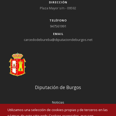
DIRECCIÓN
Plaza Mayor s/n - 09592
TELÉFONO
947561991
EMAIL
carcedodebureba@diputaciondeburgos.net
Diputación de Burgos
Noticias
Eventos
Utilizamos una selección de cookies propias y de terceros en las
Corporación Municipal
páginas de este sitio web: Cookies esenciales, que son