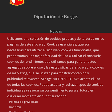
perronas con cálculos renales, que padecen hipertensión
arterial o retención de liquidos. Ficheros:
Diputación de Burgos
Noticias
Eventos
Utilizamos una selección de cookies propias y de terceros en las
Corporación Municipal
páginas de este sitio web: Cookies esenciales, que son
Teléfonos de interés
necesarias para utilizar el sitio web; cookies funcionales, que
proporcionan una mejor facilidad de uso al utilizar el sitio web;
INICIAR SESIÓN
cookies de rendimiento, que utilizamos para generar datos
MAPA WEB
agregados sobre el uso y las estadísticas del sitio web; y cookies
de marketing, que se utilizan para mostrar contenido y
publicidad relevantes. Si elige "ACEPTAR TODO", acepta el uso
de todas las cookies. Puede aceptar y rechazar tipos de cookies
individuales y revocar su consentimiento para el futuro en
cualquier momento en "Configuración".
Política de privacidad
Imprimir