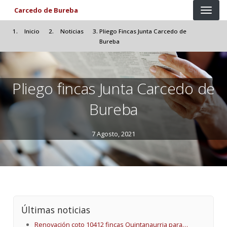
Pasar al contenido principal
Carcedo de Bureba
Inicio
Noticias
Pliego Fincas Junta Carcedo de
Bureba
Pliego fincas Junta Carcedo de
Bureba
7 Agosto, 2021
Últimas noticias
Renovación coto 10412 fincas Quintanaurria para