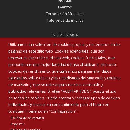
Noticias
Eventos
Corporación Municipal
Teléfonos de interés
INICIAR SESIÓN
MAPA WEB
Utilizamos una selección de cookies propias y de terceros en las
páginas de este sitio web: Cookies esenciales, que son
necesarias para utilizar el sitio web; cookies funcionales, que
proporcionan una mejor facilidad de uso al utilizar el sitio web;
cookies de rendimiento, que utilizamos para generar datos
agregados sobre el uso y las estadísticas del sitio web; y cookies
de marketing, que se utilizan para mostrar contenido y
publicidad relevantes. Si elige "ACEPTAR TODO", acepta el uso
de todas las cookies. Puede aceptar y rechazar tipos de cookies
individuales y revocar su consentimiento para el futuro en
cualquier momento en "Configuración".
Política de privacidad
Aviso Legal
Política de privacidad
Política de Cookies
Imprimir
Declaración de accesibilidad
Politica de Cookies