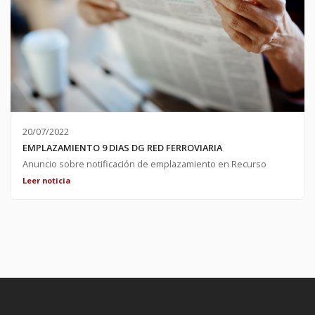
20/07/2022
EMPLAZAMIENTO 9 DIAS DG RED FERROVIARIA
Anuncio sobre notificación de emplazamiento en Recurso
contencioso administrativo 643/2022, Sección 8 de la Audiencia
Leer noticia
Nacional Notificado hoy día 20 de Julio 2022;