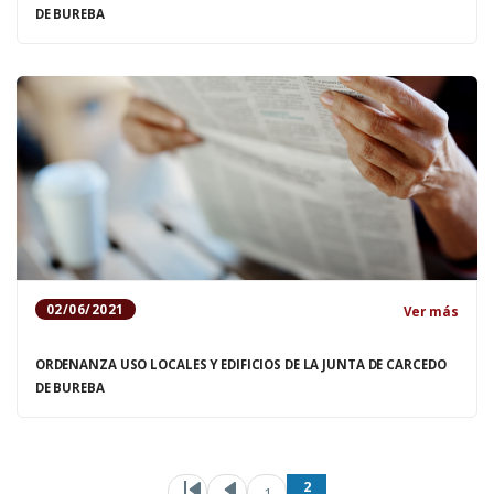
DE BUREBA
02/06/2021
Ver más
ORDENANZA USO LOCALES Y EDIFICIOS DE LA JUNTA DE CARCEDO
DE BUREBA
Paginación
Primera pág
Página an
Pá
2
1