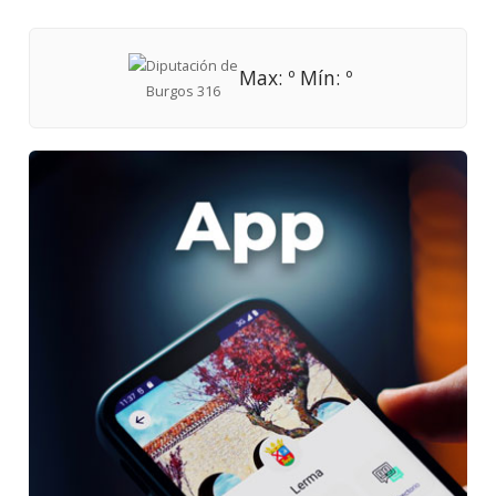
Max: º Mín: º