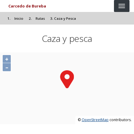
Pasar al contenido principal
Carcedo de Bureba
Inicio
Rutas
Caza y Pesca
Caza y pesca
+
–
©
OpenStreetMap
contributors.